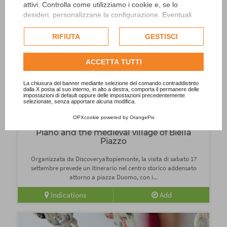
attivi. Controlla come utilizziamo i cookie e, se lo
desideri, personalizzane la configurazione. Eventuali
Indications
Add
cookie di profilazione o commerciali verranno utilizzati
esclusivamente previa acquisizione del consenso
RIFIUTA
GESTISCI
dell'utente.
Consulta l'informativa cookie completa.
ACCETTA TUTTI
La chiusura del banner mediante selezione del comando contraddistinto
dalla X posta al suo interno, in alto a destra, comporta il permanere delle
impostazioni di default oppure delle impostazioni precedentemente
selezionate, senza apportare alcuna modifica.
OPXcookie
powered by
OrangePix
Guided tour of the historic center of Biella
Piano and the medieval village of Biella
Piazzo
Organizzata da Discoveryaltopiemonte, la visita di sabato 17
settembre prevede un itinerario nel centro storico addensato
attorno a piazza Duomo, con i...
Indications
Add