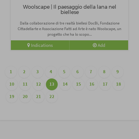
Woolscape | Il paesaggio della lana nel
biellese
Dalla collaborazione di tre realtà biellesi DocBi, Fondazione
Cittadellarte e Associazione Fatti ad Arte è nato Woolscape, un
progetto che ha lo scopo...
Indications
Add
1
2
3
4
5
6
7
8
9
10
11
12
13
14
15
16
17
18
19
20
21
22