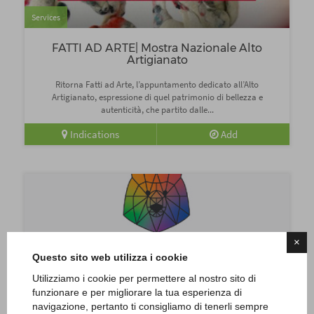
Services
FATTI AD ARTE| Mostra Nazionale Alto
Artigianato
Ritorna Fatti ad Arte, l’appuntamento dedicato all’Alto
Artigianato, espressione di quel patrimonio di bellezza e
autenticità, che partito dalle...
Indications
Add
×
Questo sito web utilizza i cookie
Services
Utilizziamo i cookie per permettere al nostro sito di
funzionare e per migliorare la tua esperienza di
Biella Pride 2022
navigazione, pertanto ti consigliamo di tenerli sempre