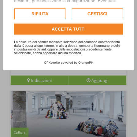
desideri, personalizzane la configurazione. Eventuali
cookie di profilazione o commerciali verranno utilizzati
esclusivamente previa acquisizione del consenso
RIFIUTA
GESTISCI
dell'utente.
Consulta l'informativa cookie completa.
ACCETTA TUTTI
Cultura
La chiusura del banner mediante selezione del comando contraddistinto
Arte al Centro 2026
dalla X posta al suo interno, in alto a destra, comporta il permanere delle
impostazioni di default oppure delle impostazioni precedentemente
selezionate, senza apportare alcuna modifica.
Manca poco meno di un mese all'inaugurazione di Arte al
Centro 2026, la storica rassegna annuale che celebra il dialogo
OPXcookie
powered by
OrangePix
tra l'arte e la...
Indicazioni
Aggiungi
Cultura