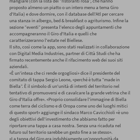
mangiare (con la lista dei “ristoranti rosa”, che hanno
proposto almeno un piatto o un intero menu a tema Giro
d'Italia) e dove dormire, con il database dell'Atl per cercare
una stanza in albergo, bed & breakfast o agriturismo. Infine la
sezione “eventi” presenta l'elenco degli appuntamenti che
accompagneranno il Giro d'Italia e quelli che
caratterizzeranno l'estate nel Biellese.
Il sito, così come la app, sono stati realizzati in collaborazione
con Digital Media Industries, partner di Città Studi che ha
firmato recentemente anche il rifacimento web dei suoi siti
aziendali.
«È un'intesa che ci rende orgogliosi» dice il presidente del
comitato di tappa Sergio Leone, «perché è tutta “made in
Biella”. È il simbolo di un'unità di intenti del territorio nel
tentativo di promuoversi e di cavalcare la grande vetrina che il
Giro d'Italia offre». «Proprio consolidare l'immagine di Biella
come terra del ciclismo e di Oropa come uno dei luoghi mitici
di questo sport» aggiunge il sindaco Marco Cavicchioli «è uno
degli obiettivi dell'investimento che abbiamo fatto per
riportare una tappa a casa nostra. Senza una ricaduta nel
futuro sul territorio sarebbe un gesto fine a se stesso».
«La tappa del Giro era indubbiamente un’opportunità da