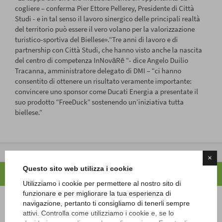
cogliere – conferma Pier Ettore Pellerey, Presidente di Città
Studi - e in tal senso il lavoro sinergico delle principali realtà
del territorio può essere il vero volano per la valorizzazione
turistico-sportiva del Biellese».“Tre anni di lavoro e di
partnership con Città Studi, che hanno visto anche la nascita
del centro di competenza InNovāRē “- dice Angelo Duilio
Tracanna, amministratore delegato di DMI – “ci hanno
consentito di ottenere un risultato veramente importante:
convincere uno sponsor come Ducati Energia a presentate il
suo prodotto “FreeDuck” sostenendo un’iniziativa tutta
biellese.”
×
Questo sito web utilizza i cookie
Altri eventi
Utilizziamo i cookie per permettere al nostro sito di
funzionare e per migliorare la tua esperienza di
navigazione, pertanto ti consigliamo di tenerli sempre
attivi. Controlla come utilizziamo i cookie e, se lo