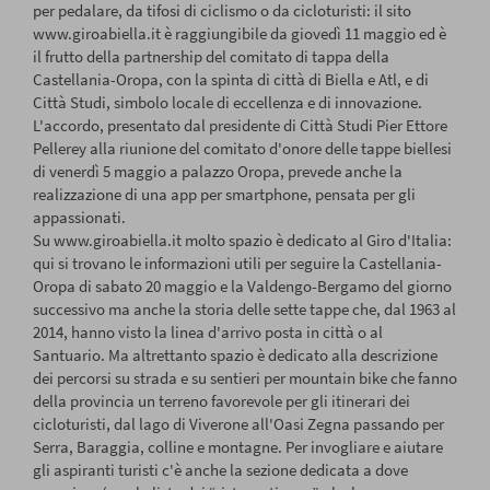
per pedalare, da tifosi di ciclismo o da cicloturisti: il sito
www.giroabiella.it
è raggiungibile da giovedì 11 maggio ed è
il frutto della partnership del comitato di tappa della
Castellania-Oropa, con la spinta di città di Biella e Atl, e di
Città Studi, simbolo locale di eccellenza e di innovazione.
L'accordo, presentato dal presidente di Città Studi Pier Ettore
Pellerey alla riunione del comitato d'onore delle tappe biellesi
di venerdì 5 maggio a palazzo Oropa, prevede anche la
realizzazione di una app per smartphone, pensata per gli
appassionati.
Su
www.giroabiella.it
molto spazio è dedicato al Giro d'Italia:
qui si trovano le informazioni utili per seguire la Castellania-
Oropa di sabato 20 maggio e la Valdengo-Bergamo del giorno
successivo ma anche la storia delle sette tappe che, dal 1963 al
2014, hanno visto la linea d'arrivo posta in città o al
Santuario. Ma altrettanto spazio è dedicato alla descrizione
dei percorsi su strada e su sentieri per mountain bike che fanno
della provincia un terreno favorevole per gli itinerari dei
cicloturisti, dal lago di Viverone all'Oasi Zegna passando per
Serra, Baraggia, colline e montagne. Per invogliare e aiutare
gli aspiranti turisti c'è anche la sezione dedicata a dove