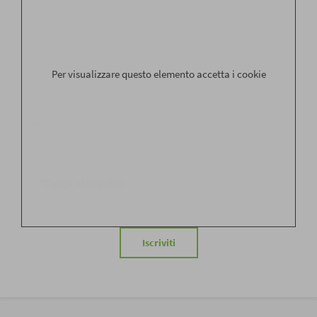
Email
*
Per visualizzare questo elemento accetta i cookie
*Ricevi aggiornamenti e novità con la nostra newsletter secondo le
modalità precisate nell'informativa sulla
privacy
e acconsento al
trattamento dei dati personali ai sensi dell'art. 13 del D.lgs.
196/2003.
*Campi obbligatori
Iscriviti