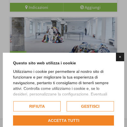
Indicazioni
Aggiungi
Cultura
×
Questo sito web utilizza i cookie
Festività invernali 2025/26 e visite guidate
Utilizziamo i cookie per permettere al nostro sito di
Cittadellarte
funzionare e per migliorare la tua esperienza di
Oltre ai consueti giorni di visita (sabato e domenica), sono
navigazione, pertanto ti consigliamo di tenerli sempre
previste le seguenti aperture: il 24 dicembre (con prenotazione
attivi. Controlla come utilizziamo i cookie e, se lo
obbligatoria), il 26, 27, 28...
desideri, personalizzane la configurazione. Eventuali
cookie di profilazione o commerciali verranno utilizzati
Indicazioni
Aggiungi
esclusivamente previa acquisizione del consenso
RIFIUTA
GESTISCI
dell'utente.
Consulta l'informativa cookie completa.
ACCETTA TUTTI