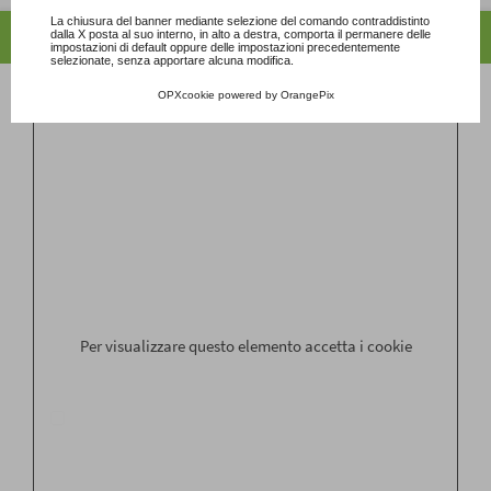
La chiusura del banner mediante selezione del comando contraddistinto
Newsletter
dalla X posta al suo interno, in alto a destra, comporta il permanere delle
impostazioni di default oppure delle impostazioni precedentemente
selezionate, senza apportare alcuna modifica.
OPXcookie
powered by
OrangePix
Cognome
*
Nome
*
Email
*
Per visualizzare questo elemento accetta i cookie
*Ricevi aggiornamenti e novità con la nostra newsletter secondo le
modalità precisate nell'informativa sulla
privacy
e acconsento al
trattamento dei dati personali ai sensi dell'art. 13 del D.lgs.
196/2003.