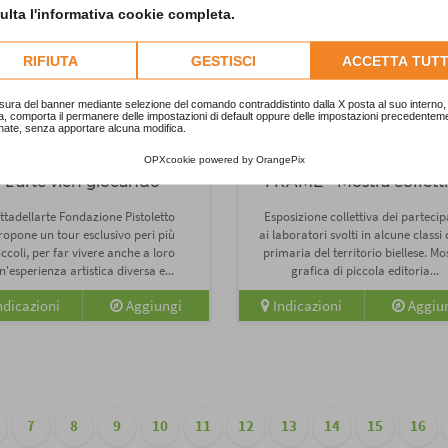
lta l'informativa cookie completa.
RIFIUTA
GESTISCI
ACCETTA TUTT
sura del banner mediante selezione del comando contraddistinto dalla X posta al suo interno, 
a, comporta il permanere delle impostazioni di default oppure delle impostazioni precedentem
nate, senza apportare alcuna modifica.
a
Cultura
OPXcookie
powered by
OrangePix
L'arte vien giocando
FRAME - Mostra collett
ittadellarte Fondazione Pistoletto
Esposizione collettiva dei partecip
ropone un tour esclusivo peri più
ai laboratori svolti in alcune classi 
iccoli, per far vivere anche a loro
primaria del territorio biellese. Mo
n'esperienza artistica diversa e...
grafica di piccola editoria...
ndicazioni
Aggiungi
Indicazioni
Aggiu
7
8
9
10
11
12
13
14
15
16