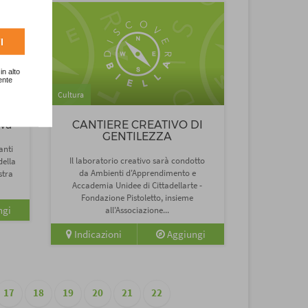
I
in alto
ente
Cultura
iva
CANTIERE CREATIVO DI
GENTILEZZA
anti
Il laboratorio creativo sarà condotto
della
da Ambienti d'Apprendimento e
stra
Accademia Unidee di Cittadellarte -
Fondazione Pistoletto, insieme
ngi
all'Associazione...
Indicazioni
Aggiungi
17
18
19
20
21
22