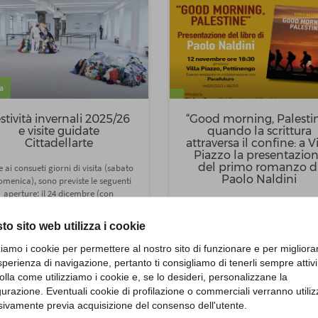
a
stività invernali 2025/26
“Good morning, Palestin
e visite guidate
quando la scrittura
Cittadellarte
attraversa il confine: a Vi
Piazzo la presentazio
del primo romanzo d
e ai consueti giorni di visita (sabato
Paolo Naldini
omenica), sono previste le seguenti
aperture: il 24 dicembre (con
Come si può continuare la propria 
enotazione obbligatoria), il 26, 27,
mentre, altrove, un popolo vien
28...
to sito web utilizza i cookie
bombardato ogni giorno?Com
affrontare un’indifferenza sociale
ndicazioni
Aggiungi
zziamo i cookie per permettere al nostro sito di funzionare e per migliora
tale...
sperienza di navigazione, pertanto ti consigliamo di tenerli sempre attivi
olla come utilizziamo i cookie e, se lo desideri, personalizzane la
Indicazioni
Aggiu
gurazione. Eventuali cookie di profilazione o commerciali verranno utiliz
sivamente previa acquisizione del consenso dell'utente.