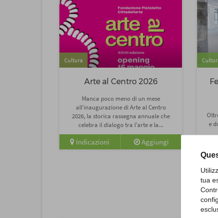
Cultura
Cultur
Arte al Centro 2026
Fe
Manca poco meno di un mese
all'inaugurazione di Arte al Centro
Oltr
2026, la storica rassegna annuale che
e d
celebra il dialogo tra l'arte e la...
Indicazioni
Aggiungi
pr
Ques
I
Utili
tua e
Contr
confi
esclu