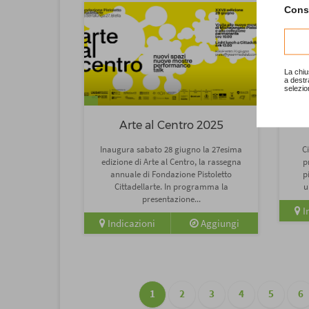
Consu
La chiu
a destr
selezio
Cultur
Arte al Centro 2025
Inaugura sabato 28 giugno la 27esima
C
edizione di Arte al Centro, la rassegna
p
annuale di Fondazione Pistoletto
p
Cittadellarte. In programma la
u
presentazione...
I
Indicazioni
Aggiungi
1
2
3
4
5
6