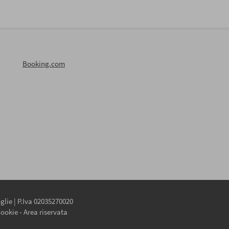
Booking.com
lie | P.Iva 02035270020
Cookie
-
Area riservata