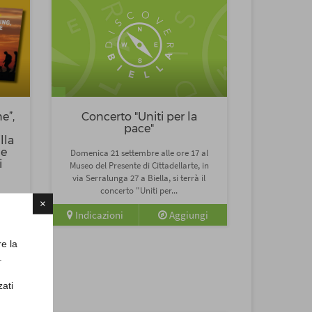
e”,
Concerto "Uniti per la
pace"
lla
ne
Domenica 21 settembre alle ore 17 al
i
Museo del Presente di Cittadellarte, in
via Serralunga 27 a Biella, si terrà il
concerto "Uniti per...
vita
×
e
Indicazioni
Aggiungi
e
 di
re la
.
ngi
zati