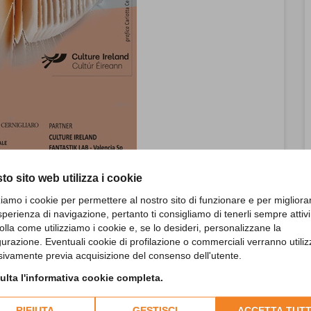
to sito web utilizza i cookie
zziamo i cookie per permettere al nostro sito di funzionare e per migliora
sperienza di navigazione, pertanto ti consigliamo di tenerli sempre attivi
olla come utilizziamo i cookie e, se lo desideri, personalizzane la
gurazione. Eventuali cookie di profilazione o commerciali verranno utiliz
sivamente previa acquisizione del consenso dell'utente.
lta l'informativa cookie completa.
stelle dicono che il buio si combatte insieme.
Una mostra
erra pur se essa è considerata cosa da uomini. E che
RIFIUTA
GESTISCI
ACCETTA TUTT
remare contro.