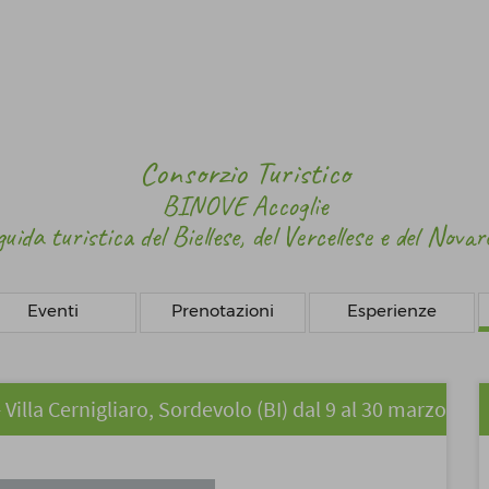
Consorzio Turistico
BINOVE Accoglie
guida turistica
del Biellese, del Vercellese e del Novar
Eventi
Prenotazioni
Esperienze
la Cernigliaro, Sordevolo (BI) dal 9 al 30 marzo