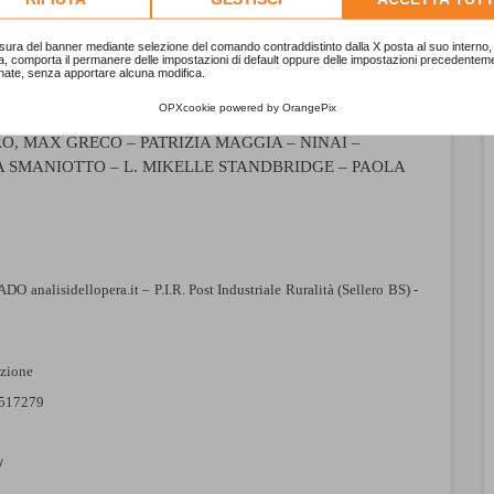
sura del banner mediante selezione del comando contraddistinto dalla X posta al suo interno, 
a, comporta il permanere delle impostazioni di default oppure delle impostazioni precedentem
NE-CATHERINE CARON – VICTORIA CHAPMAN –
nate, senza apportare alcuna modifica.
URIZIO CORONA – MIROSLAVA HÀJEK – MARIA
OPXcookie
powered by
OrangePix
I – LORENZO GNATA – CATERINA GUALCO – JANA
, MAX GRECO – PATRIZIA MAGGIA – NINAÌ –
A SMANIOTTO – L. MIKELLE STANDBRIDGE – PAOLA
DO analisidellopera.it – P.I.R. Post Industriale Ruralità (Sellero BS) -
azione
2517279
/