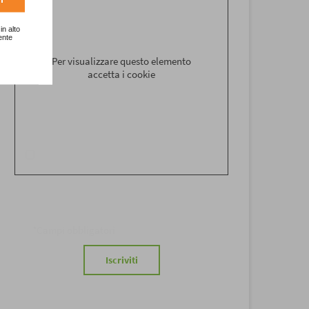
in alto
Nome
*
ente
Per visualizzare questo elemento
accetta i cookie
Email
*
*Ricevi aggiornamenti e novità con la nostra
newsletter secondo le modalità precisate
nell'informativa sulla
privacy
e acconsento al
trattamento dei dati personali ai sensi dell'art. 13 del
D.lgs. 196/2003.
*Campi obbligatori
Iscriviti