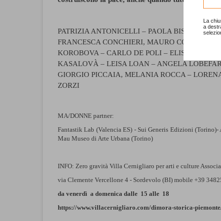
La chiu
a destr
PATRIZIA ANTONICELLI – PAOLA BISIO – AN
selezio
FRANCESCA CONCHIERI, MAURO COSSU – MA
KOROBOVA – CARLO DE POLI – ELISA FRANZO
KASALOVÀ – LEISA LOAN – ANGELA LOBEFARO
GIORGIO PICCAIA, MELANIA ROCCA – LOREN
ZORZI
MA/DONNE partner:
Fantastik Lab (Valencia ES) - Sui Generis Edizioni (Torino)- A
Mau Museo di Arte Urbana (Torino)
INFO: Zero gravità Villa Cernigliaro per arti e culture Associ
via Clemente Vercellone 4 - Sordevolo (BI) mobile +39 348
da venerdì a domenica dalle 15 alle 18
https://www.villacernigliaro.com/dimora-storica-piemonte