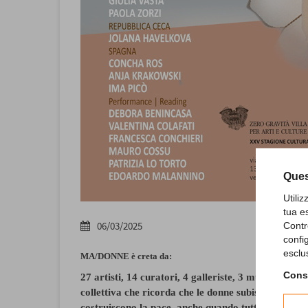
Ques
Utili
tua e
06/03/2025
Contr
confi
esclu
MA/DONNE è creta da:
Consu
27 artisti,
14 curatori, 4 galleriste, 3 musicisti: le 
collettiva che ricorda che le donne subiscono la gu
costruiscono la pace, anche quando tutto sembra 