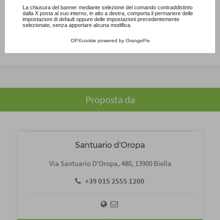
personal data (art. 13 of the law. 196/2003)..
La chiusura del banner mediante selezione del comando contraddistinto
Required fields
dalla X posta al suo interno, in alto a destra, comporta il permanere delle
impostazioni di default oppure delle impostazioni precedentemente
selezionate, senza apportare alcuna modifica.
Book
OPXcookie
powered by
OrangePix
Proposta da
Santuario d'Oropa
Via Santuario D'Oropa, 480, 13900 Biella
+39 015 2555 1200