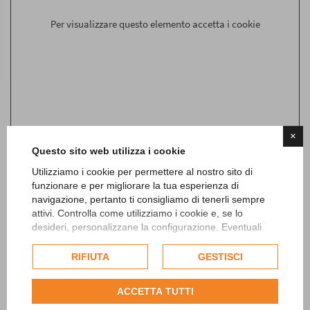
Telephone*
Per visualizzare questo elemento accetta i cookie
Name*
Surname*
×
Questo sito web utilizza i cookie
Message
Utilizziamo i cookie per permettere al nostro sito di
funzionare e per migliorare la tua esperienza di
navigazione, pertanto ti consigliamo di tenerli sempre
attivi. Controlla come utilizziamo i cookie e, se lo
desideri, personalizzane la configurazione. Eventuali
cookie di profilazione o commerciali verranno utilizzati
esclusivamente previa acquisizione del consenso
RIFIUTA
GESTISCI
dell'utente.
Consulta l'informativa cookie completa.
ACCETTA TUTTI
*I have read the information on
privacy
and consent the processing of